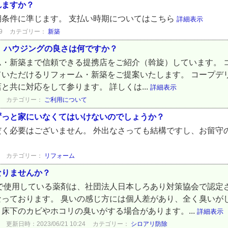
れますか？
条件に準じます。 支払い時期についてはこちら
詳細表示
9
カテゴリー：
新築
 ハウジングの良さは何ですか？
・新築まで信頼できる提携店をご紹介（斡旋）しています。 
いただけるリフォーム・新築をご提案いたします。 コープデ
と共に対応をして参ります。 詳しくは...
詳細表示
カテゴリー：
ご利用について
ずっと家にいなくてはいけないのでしょうか？
だく必要はございません。 外出なさっても結構ですし、お留守
カテゴリー：
リフォーム
なりませんか？
店で使用している薬剤は、社団法人日本しろあり対策協会で認定
っております。 臭いの感じ方には個人差があり、全く臭いが
床下のカビやホコリの臭いがする場合があります。...
詳細表示
更新日時：2023/06/21 10:24
カテゴリー：
シロアリ防除