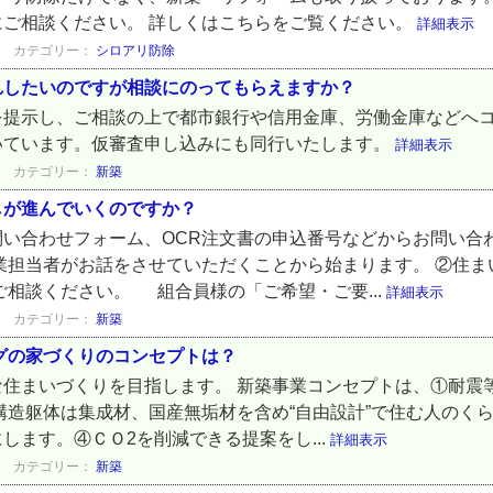
にご相談ください。 詳しくはこちらをご覧ください。
詳細表示
カテゴリー：
シロアリ防除
れしたいのですが相談にのってもらえますか？
を提示し、ご相談の上で都市銀行や信用金庫、労働金庫などへコ
いています。仮審査申し込みにも同行いたします。
詳細表示
カテゴリー：
新築
しが進んでいくのですか？
問い合わせフォーム、OCR注文書の申込番号などからお問い合
業担当者がお話をさせていただくことから始まります。 ②住
ご相談ください。 組合員様の「ご希望・ご要...
詳細表示
カテゴリー：
新築
グの家づくりのコンセプトは？
住まいづくりを目指します。 新築事業コンセプトは、①耐震
構造躯体は集成材、国産無垢材を含め“自由設計”で住む人のく
します。④ＣＯ2を削減できる提案をし...
詳細表示
カテゴリー：
新築