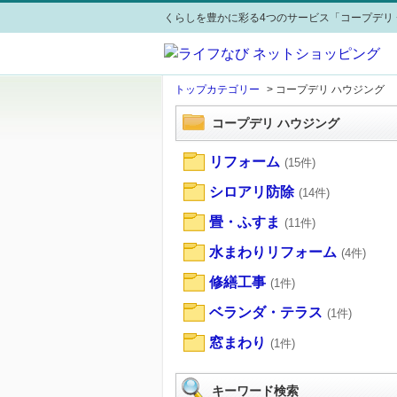
くらしを豊かに彩る4つのサービス「コープデリ 
トップカテゴリー
>
コープデリ ハウジング
コープデリ ハウジング
リフォーム
(15件)
シロアリ防除
(14件)
畳・ふすま
(11件)
水まわりリフォーム
(4件)
修繕工事
(1件)
ベランダ・テラス
(1件)
窓まわり
(1件)
キーワード検索