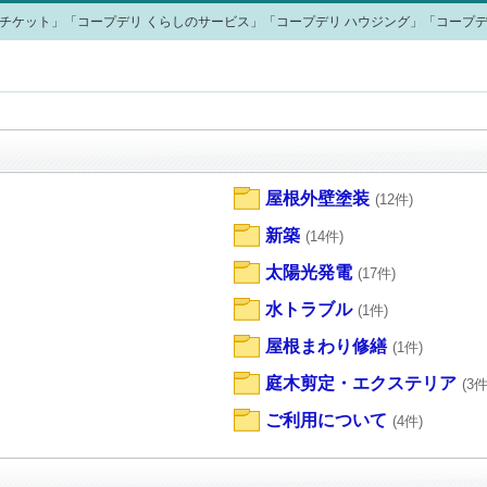
チケット」「コープデリ くらしのサービス」「コープデリ ハウジング」「コープデ
屋根外壁塗装
(12件)
新築
(14件)
太陽光発電
(17件)
水トラブル
(1件)
屋根まわり修繕
(1件)
庭木剪定・エクステリア
(3件
ご利用について
(4件)