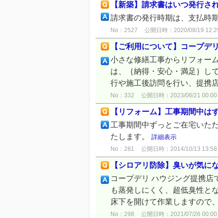
【新築】請求書はいつ発行さ
請求書の発行時期は、支払時期
No：2527
公開日時：2020/08/19 12:2
【ご利用について】コープデリ
小さな修繕工事からリフォーム
は、｛納得・安心・満足｝して
行や施工後訪問を行い、提携店
No：332
公開日時：2023/06/21 00:00
【リフォーム】工事期間中は
工事期間中ずっとご在宅いた
たします。
詳細表示
No：281
公開日時：2014/10/13 13:58
【シロアリ防除】臭いが気に
コープデリ ハウジング提携
も蒸発しにくく、超低臭性とな
床下を開けて作業しますので、
No：298
公開日時：2021/07/26 00:00