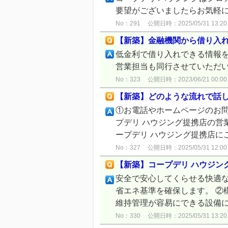
要望がございましたらお気軽
No：291
公開日時：2025/05/31 13:20
【新築】金融機関から借り入
低金利で借り入れできる情報
営業担当も同行させていただ
No：323
公開日時：2023/06/21 00:00
【新築】どのような流れで話
①お電話やホームページのお
プデリ ハウジング提携店の営
ープデリ ハウジング提携店に
No：327
公開日時：2025/05/31 12:00
【新築】コープデリ ハウジン
安全で安心してくらせる快適な
省エネ基準を確保します。 ②
維持管理が容易にできる設備に
No：330
公開日時：2025/05/31 13:20