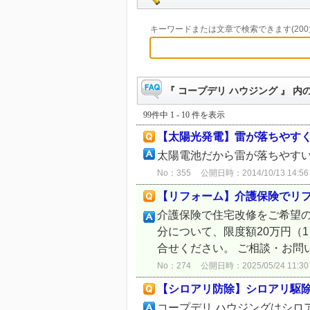
キーワードまたは文章で検索できます(200
『 コープデリ ハウジング 』 内の
99件中 1 - 10 件を表示
【太陽光発電】雷が落ちやす
太陽電池だから雷が落ちやす
No：355
公開日時：2014/10/13 14:56
【リフォーム】介護保険でリ
介護保険で住宅改修をご希望
分について、限度額20万円（
合せください。 ご相談・お問
No：274
公開日時：2025/05/24 11:30
【シロアリ防除】シロアリ駆
コープデリ ハウジングはシロ