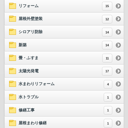
リフォーム
15
屋根外壁塗装
12
シロアリ防除
14
新築
14
畳・ふすま
11
太陽光発電
17
水まわりリフォーム
4
水トラブル
1
修繕工事
1
屋根まわり修繕
1