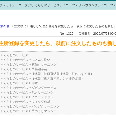
チケット」「コープデリ くらしのサービス」「コープデリ ハウジング」「コープデ
芸頒布会
>
注文後に引越しして住所登録を変更したら、以前に注文したものも新しい住
No : 1325
公開日時 : 2025/07/28 00:
住所登録を変更したら、以前に注文したものも新
>
くらしのサービス
>
くらしのサービス
>
ふとん丸洗い
>
くらしのサービス
>
衣類クリーニング
>
くらしのサービス
>
手芸頒布会
>
くらしのサービス
>
浄水器（蛇口直結型浄水器 虹のしずくⅡ）
>
くらしのサービス
>
浄水器（据え置き型レンタル浄水器）
>
くらしのサービス
>
印章
>
くらしのサービス
>
ダビングサービス
>
くらしのサービス
>
靴クリーニング
>
くらしのサービス
>
ミニランドセル
>
くらしのサービス
>
ウィッグ作成
>
くらしのサービス
>
バッグクリーニング
>
くらしのサービス
>
手づくりマルシェ