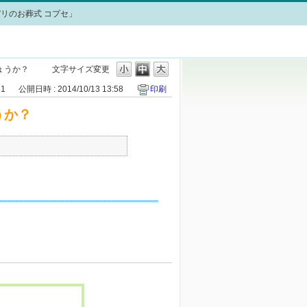
リのお葬式 コプセ」
ょうか？
文字サイズ変更
81
公開日時 : 2014/10/13 13:58
印刷
うか？