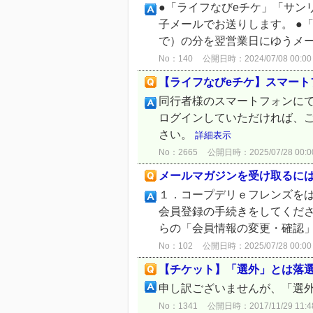
●「ライフなびeチケ」「サン
子メールでお送りします。 ●
で）の分を翌営業日にゆうメー
No：140
公開日時：2024/07/08 00:00
【ライフなびeチケ】スマート
同行者様のスマートフォンに
ログインしていただければ、
さい。
詳細表示
No：2665
公開日時：2025/07/28 00:0
メールマガジンを受け取るに
１．コープデリｅフレンズをは
会員登録の手続きをしてくださ
らの「会員情報の変更・確認」
No：102
公開日時：2025/07/28 00:00
【チケット】「選外」とは落
申し訳ございませんが、「選
No：1341
公開日時：2017/11/29 11:4