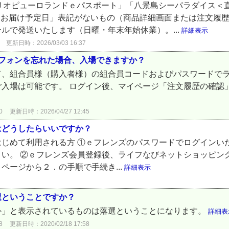
リオピューロランドｅパスポート」「八景島シーパラダイス＜
「お届け予定日」表記がないもの（商品詳細画面または注文履歴
ルで発送いたします（日曜・年末年始休業）。...
詳細表示
更新日時：2026/03/03 16:37
フォンを忘れた場合、入場できますか？
て、組合員様（購入者様）の組合員コードおよびパスワードで
ご入場は可能です。 ログイン後、マイページ「注文履歴の確認
0
更新日時：2026/04/27 12:45
はどうしたらいいですか？
じめて利用される方 ①ｅフレンズのパスワードでログインい
い。 ②ｅフレンズ会員登録後、ライフなびネットショッピン
ページから２．の手順で手続き...
詳細表示
選ということですか？
外」と表示されているものは落選ということになります。
詳細表
8
更新日時：2020/02/18 17:58