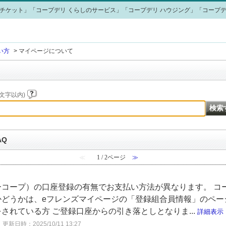
チケット」「コープデリ くらしのサービス」「コープデリ ハウジング」「コープデ
い方
>
マイページについて
文字以内)
AQ
≪
1 / 2ページ
≫
ーコープ）の口座登録の有無でお支払い方法が異なります。 コ
どうかは、eフレンズマイページの「登録組合員情報」のペー
されている方 ご登録口座からの引き落としとなりま...
詳細表示
更新日時：2025/10/11 13:27