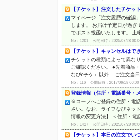
【チケット】注文したチケッ
マイページ「注文履歴の確認」
します。 お届け予定日が過ぎ
でポスト投函いたします。 土曜
No：1201
公開日時：2025/07/28 00:0
【チケット】キャンセルはで
チケットの種類によって異な
ご確認ください。 ●先着商品
なびeチケ）以外 ご注文当日（
No：116
公開日時：2017/09/18 00:00
登録情報（住所・電話番号・メ
※コープへご登録の住所・電話
さい。なお、ライフなびネッ
情報の変更方法】 ＜住所・電話
No：1427
公開日時：2025/07/28 00:0
【チケット】本日の注文でい