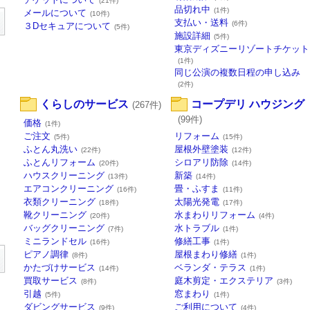
(21件)
品切れ中
(1件)
メールについて
(10件)
支払い・送料
(6件)
３Dセキュアについて
(5件)
施設詳細
(5件)
東京ディズニーリゾートチケット
(1件)
同じ公演の複数日程の申し込み
(2件)
くらしのサービス
コープデリ ハウジング
(267件)
(99件)
価格
(1件)
ご注文
リフォーム
(5件)
(15件)
ふとん丸洗い
屋根外壁塗装
(22件)
(12件)
ふとんリフォーム
シロアリ防除
(20件)
(14件)
ハウスクリーニング
新築
(13件)
(14件)
エアコンクリーニング
畳・ふすま
(16件)
(11件)
衣類クリーニング
太陽光発電
(18件)
(17件)
靴クリーニング
水まわりリフォーム
(20件)
(4件)
バッグクリーニング
水トラブル
(7件)
(1件)
ミニランドセル
修繕工事
(16件)
(1件)
ピアノ調律
屋根まわり修繕
(8件)
(1件)
かたづけサービス
ベランダ・テラス
(14件)
(1件)
買取サービス
庭木剪定・エクステリア
(8件)
(3件)
引越
窓まわり
(5件)
(1件)
ダビングサービス
ご利用について
(9件)
(4件)