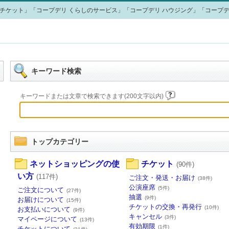
チケット」「コープデリ くらしのサービス」「コープデリ ハウジング」「コープデ
キーワード検索
キーワードまたは文章で検索できます(200文字以内)
トップカテゴリー
ネットショッピングの使
チケット
(90件)
い方
(117件)
ご注文・発送・お届け
(38件)
公演座席
(5件)
ご注文について
(27件)
抽選
(9件)
お届けについて
(15件)
チケットの交換・再発行
(10件)
お支払いについて
(9件)
キャンセル
(3件)
マイページについて
(13件)
有効期限
(1件)
チケットについて